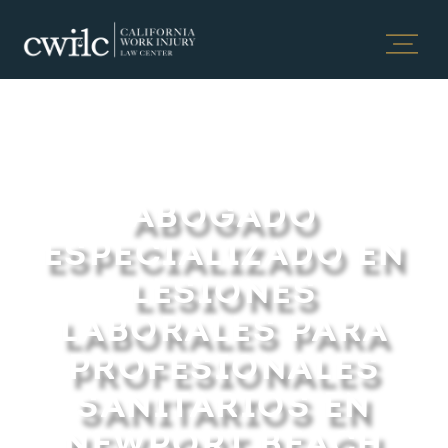
ABOGADO
ESPECIALIZADO EN
LESIONES
LABORALES PARA
PROFESIONALES
SANITARIOS EN
NEWPORT BEACH